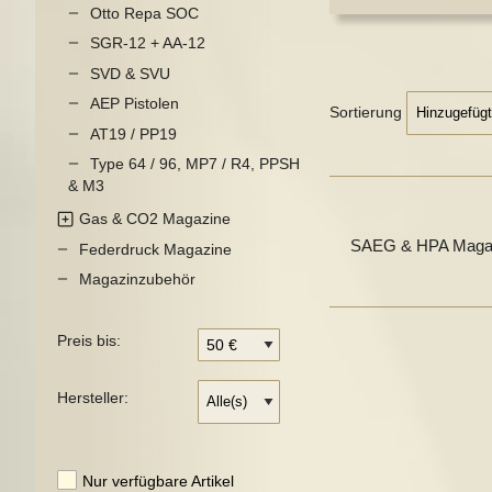
Otto Repa SOC
SGR-12 + AA-12
SVD & SVU
AEP Pistolen
Sortierung
AT19 / PP19
Type 64 / 96, MP7 / R4, PPSH
& M3
Gas & CO2 Magazine
SAEG & HPA Magazi
Federdruck Magazine
Magazinzubehör
Preis bis:
Hersteller:
Nur verfügbare Artikel