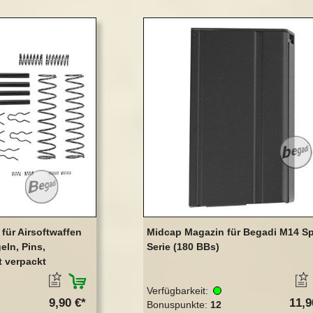
 für Airsoftwaffen
Midcap Magazin für Begadi M14 Sp
eln, Pins,
Serie (180 BBs)
rt verpackt
ZUM MERKZETTEL HINZUFÜGEN
Verfügbarkeit:
9,90 €
11,9
Bonuspunkte:
12