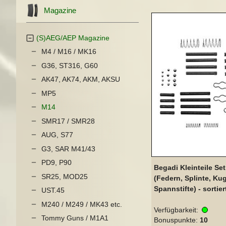
Magazine
(S)AEG/AEP Magazine
M4 / M16 / MK16
G36, ST316, G60
AK47, AK74, AKM, AKSU
MP5
M14
SMR17 / SMR28
AUG, S77
G3, SAR M41/43
PD9, P90
Begadi Kleinteile Set
SR25, MOD25
(Federn, Splinte, Kug
Spannstifte) - sortie
UST.45
M240 / M249 / MK43 etc.
Verfügbarkeit:
Tommy Guns / M1A1
Bonuspunkte:
10