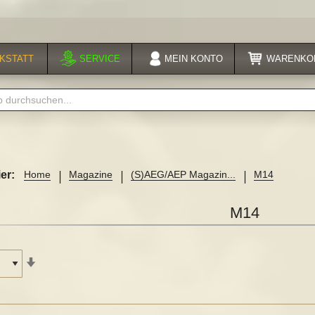
KSTATT
SERVICE
MEIN
KONTO
WARENKO
er:
Home
Magazine
(S)AEG/AEP Magazin...
M14
M14
In
aufsteigender
Reihenfolge