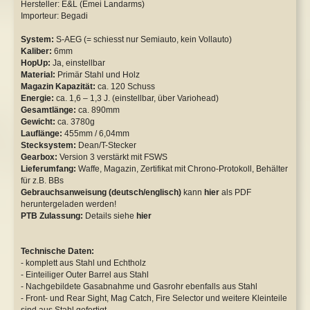
Hersteller: E&L (Emei Landarms)
Importeur: Begadi
Safety Lever
WE P08 GBB
System:
S-AEG (= schiesst nur Semiauto, kein Vollauto)
Tuningkits & Gearboxen
WE XDM GBB
Kaliber:
6mm
HopUp:
Ja, einstellbar
Cut Off Lever
Y&P NBBs
Material:
Primär Stahl und Holz
Magazin Kapazität:
ca. 120 Schuss
Energie:
ca. 1,6 – 1,3 J. (einstellbar, über Variohead)
Anti Reversal Lever
Sonstige
Gesamtlänge:
ca. 890mm
Gewicht:
ca. 3780g
Motoren & Zubehör
Lauflänge:
455mm / 6,04mm
Stecksystem:
Dean/T-Stecker
Gearbox:
Version 3 verstärkt mit FSWS
Lieferumfang:
Waffe, Magazin, Zertifikat mit Chrono-Protokoll, Behälter
für z.B. BBs
Gebrauchsanweisung (deutsch/englisch)
kann
hier
als PDF
heruntergeladen werden!
PTB Zulassung:
Details siehe
hier
Technische Daten:
- komplett aus Stahl und Echtholz
- Einteiliger Outer Barrel aus Stahl
- Nachgebildete Gasabnahme und Gasrohr ebenfalls aus Stahl
- Front- und Rear Sight, Mag Catch, Fire Selector und weitere Kleinteile
sind aus Stahl gefertigt