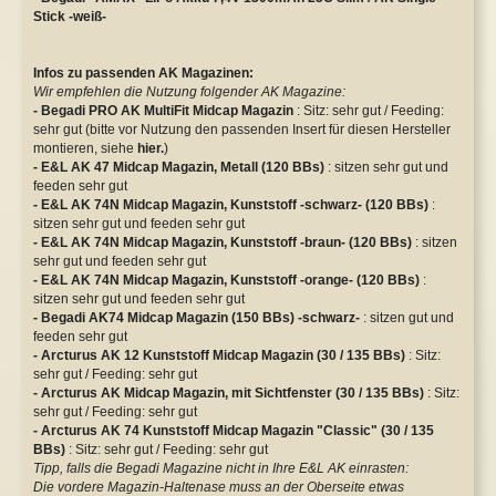
Stick -weiß-
Infos zu passenden AK Magazinen:
Wir empfehlen die Nutzung folgender AK Magazine:
- Begadi PRO AK MultiFit Midcap Magazin
: Sitz: sehr gut / Feeding:
sehr gut (bitte vor Nutzung den passenden Insert für diesen Hersteller
montieren, siehe
hier.
)
- E&L AK 47 Midcap Magazin, Metall (120 BBs)
: sitzen sehr gut und
feeden sehr gut
- E&L AK 74N Midcap Magazin, Kunststoff -schwarz- (120 BBs)
:
sitzen sehr gut und feeden sehr gut
- E&L AK 74N Midcap Magazin, Kunststoff -braun- (120 BBs)
: sitzen
sehr gut und feeden sehr gut
- E&L AK 74N Midcap Magazin, Kunststoff -orange- (120 BBs)
:
sitzen sehr gut und feeden sehr gut
- Begadi AK74 Midcap Magazin (150 BBs) -schwarz-
: sitzen gut und
feeden sehr gut
- Arcturus AK 12 Kunststoff Midcap Magazin (30 / 135 BBs)
: Sitz:
sehr gut / Feeding: sehr gut
- Arcturus AK Midcap Magazin, mit Sichtfenster (30 / 135 BBs)
: Sitz:
sehr gut / Feeding: sehr gut
- Arcturus AK 74 Kunststoff Midcap Magazin "Classic" (30 / 135
BBs)
: Sitz: sehr gut / Feeding: sehr gut
Tipp, falls die Begadi Magazine nicht in Ihre E&L AK einrasten:
Die vordere Magazin-Haltenase muss an der Oberseite etwas