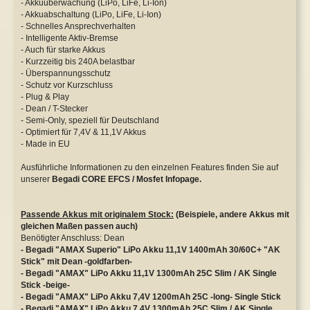
- Akkuüberwachung (LiPo, LiFe, Li-Ion)
- Akkuabschaltung (LiPo, LiFe, Li-Ion)
- Schnelles Ansprechverhalten
- Intelligente Aktiv-Bremse
- Auch für starke Akkus
- Kurzzeitig bis 240A belastbar
- Überspannungsschutz
- Schutz vor Kurzschluss
- Plug & Play
- Dean / T-Stecker
- Semi-Only, speziell für Deutschland
- Optimiert für 7,4V & 11,1V Akkus
- Made in EU
Ausführliche Informationen zu den einzelnen Features finden Sie auf
unserer
Begadi CORE EFCS / Mosfet Infopage.
Passende Akkus mit originalem Stock:
(Beispiele, andere Akkus mit
gleichen Maßen passen auch)
Benötigter Anschluss: Dean
- Begadi "AMAX Superio" LiPo Akku 11,1V 1400mAh 30/60C+ "AK
Stick" mit Dean -goldfarben-
- Begadi "AMAX" LiPo Akku 11,1V 1300mAh 25C Slim / AK Single
Stick -beige-
- Begadi "AMAX" LiPo Akku 7,4V 1200mAh 25C -long- Single Stick
- Begadi "AMAX" LiPo Akku 7,4V 1300mAh 25C Slim / AK Single