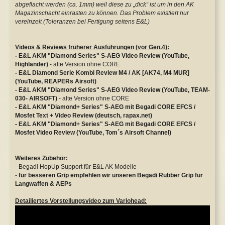
abgeflacht werden (ca. 1mm) weil diese zu „dick“ ist um in den AK
Magazinschacht einrasten zu können. Das Problem existiert nur
vereinzelt (Toleranzen bei Fertigung seitens E&L)
Videos & Reviews früherer Ausführungen (vor Gen.4):
- E&L AKM "Diamond Series" S-AEG Video Review (YouTube,
Highlander)
- alte Version ohne CORE
- E&L Diamond Serie Kombi Review M4 / AK [AK74, M4 MUR]
(YouTube, REAPERs Airsoft)
- E&L AKM "Diamond Series" S-AEG Video Review (YouTube, TEAM-
030- AIRSOFT)
- alte Version ohne CORE
- E&L AKM "Diamond+ Series" S-AEG mit Begadi CORE EFCS /
Mosfet Text + Video Review (deutsch, rapax.net)
- E&L AKM "Diamond+ Series" S-AEG mit Begadi CORE EFCS /
Mosfet Video Review (YouTube, Tom´s Airsoft Channel)
Weiteres Zubehör:
-
Begadi HopUp Support für E&L AK Modelle
-
für besseren Grip empfehlen wir unseren Begadi Rubber Grip für
Langwaffen & AEPs
Detailiertes Vorstellungsvideo zum Variohead: