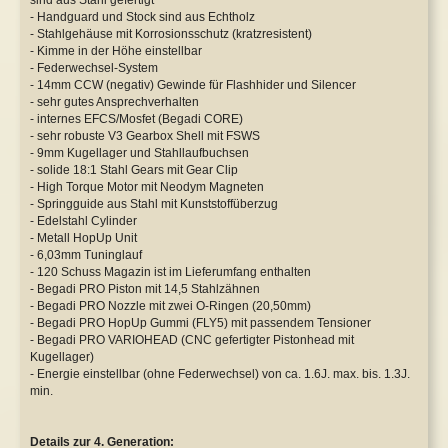
- Handguard und Stock sind aus Echtholz
- Stahlgehäuse mit Korrosionsschutz (kratzresistent)
- Kimme in der Höhe einstellbar
- Federwechsel-System
- 14mm CCW (negativ) Gewinde für Flashhider und Silencer
- sehr gutes Ansprechverhalten
- internes EFCS/Mosfet (Begadi CORE)
- sehr robuste V3 Gearbox Shell mit FSWS
- 9mm Kugellager und Stahllaufbuchsen
- solide 18:1 Stahl Gears mit Gear Clip
- High Torque Motor mit Neodym Magneten
- Springguide aus Stahl mit Kunststoffüberzug
- Edelstahl Cylinder
- Metall HopUp Unit
- 6,03mm Tuninglauf
- 120 Schuss Magazin ist im Lieferumfang enthalten
- Begadi PRO Piston mit 14,5 Stahlzähnen
- Begadi PRO Nozzle mit zwei O-Ringen (20,50mm)
- Begadi PRO HopUp Gummi (FLY5) mit passendem Tensioner
- Begadi PRO VARIOHEAD (CNC gefertigter Pistonhead mit
Kugellager)
- Energie einstellbar (ohne Federwechsel) von ca. 1.6J. max. bis. 1.3J.
min.
Details zur 4. Generation: