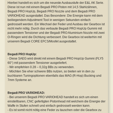
Hierbei handelt es sich um die neueste Ausbaustufe der E&L AK Serie.
Diese ist nun mit einem Begadi PRO Piston mit 14,5 Stahlzähnen,
Begadi PRO HopUp, Begadi PRO Nozzle und dem Begadi PRO
VARIOHEAD ausgestattet. Das Besondere: Die Energie kann mit dem
beiliegendem Adjustment Tool in wenigen Sekunden einfach
gedrosselt werden. Ein Wechsel der Feder und Ausbau der Gearbox ist
nicht mehr nötig. Durch das verbaute Begadi PRO HopUp Gummi mit
passendem Tensioner und der Begadi PRO Aluminium Nozzle mit zwei
O-Ringen wird die Dichtung verbessert. Die Gearbox ist weiterhin mit
unserem Begadi CORE EFCS/Mosfet ausgestattet.
Begadi PRO HopUp:
- Diese SAEG wird direkt mit einem Begadi PRO HopUp Gummi (FLY5
60°) mit passendem Tensioner ausgeliefert.
- Wir empfehlen 0.28 – 0,32g BBs zu verwenden.
- Möchten Sie eher schwere BBs nutzen, so bieten wir in den zu
buchbaren Tuningoptionen ebenfalls das MAG (R-Hop) Bucking und
7mm Systeme an.
Begadi PRO VARIOHEAD:
- Bei unserem Begadi PRO VARIOHEAD handelt es sich um einen
einstellbaren, CNC gefertigten Pistonhead mit welchem die Energie der
Waffe in Stufen schnell und einfach gedrosselt werden kann.
- Es ist somit nicht nötig eine Feder zu tauschen oder die Gearbox zu