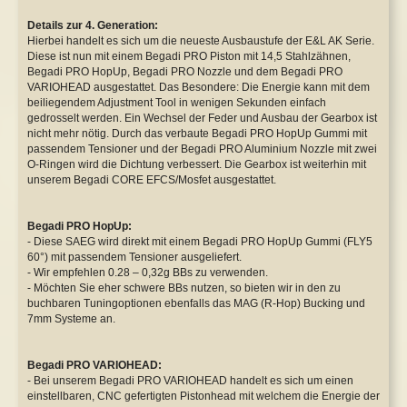
Details zur 4. Generation:
Hierbei handelt es sich um die neueste Ausbaustufe der E&L AK Serie.
Diese ist nun mit einem Begadi PRO Piston mit 14,5 Stahlzähnen,
Begadi PRO HopUp, Begadi PRO Nozzle und dem Begadi PRO
VARIOHEAD ausgestattet. Das Besondere: Die Energie kann mit dem
beiliegendem Adjustment Tool in wenigen Sekunden einfach
gedrosselt werden. Ein Wechsel der Feder und Ausbau der Gearbox ist
nicht mehr nötig. Durch das verbaute Begadi PRO HopUp Gummi mit
passendem Tensioner und der Begadi PRO Aluminium Nozzle mit zwei
O-Ringen wird die Dichtung verbessert. Die Gearbox ist weiterhin mit
unserem Begadi CORE EFCS/Mosfet ausgestattet.
Begadi PRO HopUp:
- Diese SAEG wird direkt mit einem Begadi PRO HopUp Gummi (FLY5
60°) mit passendem Tensioner ausgeliefert.
- Wir empfehlen 0.28 – 0,32g BBs zu verwenden.
- Möchten Sie eher schwere BBs nutzen, so bieten wir in den zu
buchbaren Tuningoptionen ebenfalls das MAG (R-Hop) Bucking und
7mm Systeme an.
Begadi PRO VARIOHEAD:
- Bei unserem Begadi PRO VARIOHEAD handelt es sich um einen
einstellbaren, CNC gefertigten Pistonhead mit welchem die Energie der