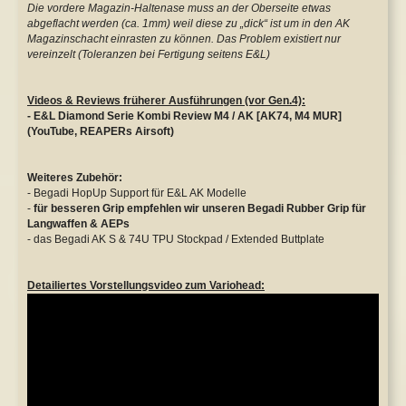
Die vordere Magazin-Haltenase muss an der Oberseite etwas
abgeflacht werden (ca. 1mm) weil diese zu „dick“ ist um in den AK
Magazinschacht einrasten zu können. Das Problem existiert nur
vereinzelt (Toleranzen bei Fertigung seitens E&L)
Videos & Reviews früherer Ausführungen (vor Gen.4):
- E&L Diamond Serie Kombi Review M4 / AK [AK74, M4 MUR]
(YouTube, REAPERs Airsoft)
Weiteres Zubehör:
-
Begadi HopUp Support für E&L AK Modelle
-
für besseren Grip empfehlen wir unseren Begadi Rubber Grip für
Langwaffen & AEPs
-
das Begadi AK S & 74U TPU Stockpad / Extended Buttplate
Detailiertes Vorstellungsvideo zum Variohead: