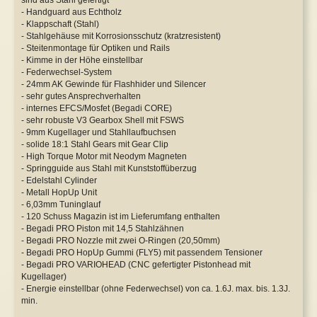
- Handguard aus Echtholz
- Klappschaft (Stahl)
- Stahlgehäuse mit Korrosionsschutz (kratzresistent)
- Steitenmontage für Optiken und Rails
- Kimme in der Höhe einstellbar
- Federwechsel-System
- 24mm AK Gewinde für Flashhider und Silencer
- sehr gutes Ansprechverhalten
- internes EFCS/Mosfet (Begadi CORE)
- sehr robuste V3 Gearbox Shell mit FSWS
- 9mm Kugellager und Stahllaufbuchsen
- solide 18:1 Stahl Gears mit Gear Clip
- High Torque Motor mit Neodym Magneten
- Springguide aus Stahl mit Kunststoffüberzug
- Edelstahl Cylinder
- Metall HopUp Unit
- 6,03mm Tuninglauf
- 120 Schuss Magazin ist im Lieferumfang enthalten
- Begadi PRO Piston mit 14,5 Stahlzähnen
- Begadi PRO Nozzle mit zwei O-Ringen (20,50mm)
- Begadi PRO HopUp Gummi (FLY5) mit passendem Tensioner
- Begadi PRO VARIOHEAD (CNC gefertigter Pistonhead mit
Kugellager)
- Energie einstellbar (ohne Federwechsel) von ca. 1.6J. max. bis. 1.3J.
min.