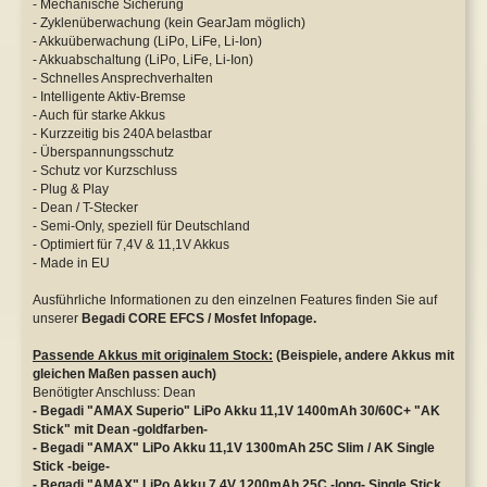
- Mechanische Sicherung
- Zyklenüberwachung (kein GearJam möglich)
- Akkuüberwachung (LiPo, LiFe, Li-Ion)
- Akkuabschaltung (LiPo, LiFe, Li-Ion)
- Schnelles Ansprechverhalten
- Intelligente Aktiv-Bremse
- Auch für starke Akkus
- Kurzzeitig bis 240A belastbar
- Überspannungsschutz
- Schutz vor Kurzschluss
- Plug & Play
- Dean / T-Stecker
- Semi-Only, speziell für Deutschland
- Optimiert für 7,4V & 11,1V Akkus
- Made in EU
Ausführliche Informationen zu den einzelnen Features finden Sie auf
unserer
Begadi CORE EFCS / Mosfet Infopage.
Passende Akkus mit originalem Stock:
(Beispiele, andere Akkus mit
gleichen Maßen passen auch)
Benötigter Anschluss: Dean
- Begadi "AMAX Superio" LiPo Akku 11,1V 1400mAh 30/60C+ "AK
Stick" mit Dean -goldfarben-
- Begadi "AMAX" LiPo Akku 11,1V 1300mAh 25C Slim / AK Single
Stick -beige-
- Begadi "AMAX" LiPo Akku 7,4V 1200mAh 25C -long- Single Stick