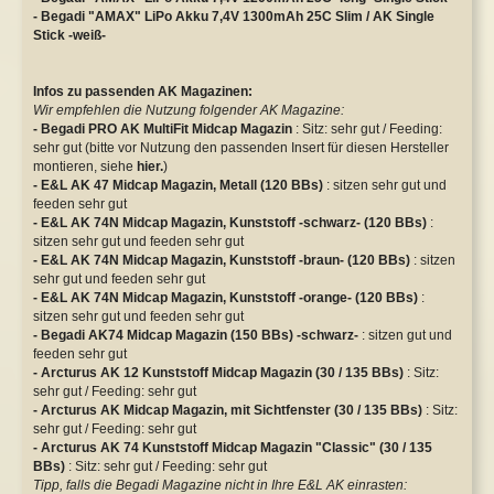
- Begadi "AMAX" LiPo Akku 7,4V 1300mAh 25C Slim / AK Single
Stick -weiß-
Infos zu passenden AK Magazinen:
Wir empfehlen die Nutzung folgender AK Magazine:
- Begadi PRO AK MultiFit Midcap Magazin
: Sitz: sehr gut / Feeding:
sehr gut (bitte vor Nutzung den passenden Insert für diesen Hersteller
montieren, siehe
hier.
)
- E&L AK 47 Midcap Magazin, Metall (120 BBs)
: sitzen sehr gut und
feeden sehr gut
- E&L AK 74N Midcap Magazin, Kunststoff -schwarz- (120 BBs)
:
sitzen sehr gut und feeden sehr gut
- E&L AK 74N Midcap Magazin, Kunststoff -braun- (120 BBs)
: sitzen
sehr gut und feeden sehr gut
- E&L AK 74N Midcap Magazin, Kunststoff -orange- (120 BBs)
:
sitzen sehr gut und feeden sehr gut
- Begadi AK74 Midcap Magazin (150 BBs) -schwarz-
: sitzen gut und
feeden sehr gut
- Arcturus AK 12 Kunststoff Midcap Magazin (30 / 135 BBs)
: Sitz:
sehr gut / Feeding: sehr gut
- Arcturus AK Midcap Magazin, mit Sichtfenster (30 / 135 BBs)
: Sitz:
sehr gut / Feeding: sehr gut
- Arcturus AK 74 Kunststoff Midcap Magazin "Classic" (30 / 135
BBs)
: Sitz: sehr gut / Feeding: sehr gut
Tipp, falls die Begadi Magazine nicht in Ihre E&L AK einrasten: