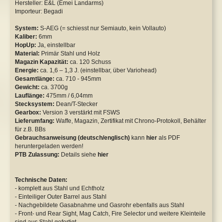
Hersteller: E&L (Emei Landarms)
Importeur: Begadi
Safety Lever
WE P08 GBB
System:
S-AEG (= schiesst nur Semiauto, kein Vollauto)
Tuningkits & Gearboxen
WE XDM GBB
Kaliber:
6mm
HopUp:
Ja, einstellbar
Cut Off Lever
Y&P NBBs
Material:
Primär Stahl und Holz
Magazin Kapazität:
ca. 120 Schuss
Energie:
ca. 1,6 – 1,3 J. (einstellbar, über Variohead)
Anti Reversal Lever
Sonstige
Gesamtlänge:
ca. 710 - 945mm
Gewicht:
ca. 3700g
Motoren & Zubehör
Lauflänge:
475mm / 6,04mm
Stecksystem:
Dean/T-Stecker
Gearbox:
Version 3 verstärkt mit FSWS
Lieferumfang:
Waffe, Magazin, Zertifikat mit Chrono-Protokoll, Behälter
für z.B. BBs
Gebrauchsanweisung (deutsch/englisch)
kann
hier
als PDF
heruntergeladen werden!
PTB Zulassung:
Details siehe
hier
Technische Daten:
- komplett aus Stahl und Echtholz
- Einteiliger Outer Barrel aus Stahl
- Nachgebildete Gasabnahme und Gasrohr ebenfalls aus Stahl
- Front- und Rear Sight, Mag Catch, Fire Selector und weitere Kleinteile
sind aus Stahl gefertigt