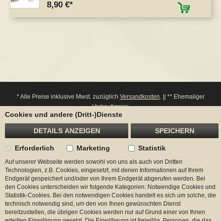
8,90 €
* Alle Preise inklusive Mwst. zuzüglich
Versandkosten
. || ** Ehemaliger
Verkaufspreis
Cookies und andere (Dritt-)Dienste
**** Bitte beachten Sie: Bei einem Widerruf werden entsprechende Punkte von
ihrem Konto wieder abgezogen.
DETAILS ANZEIGEN
SPEICHERN
Erforderlich
Marketing
Statistik
Auf unserer Webseite werden sowohl von uns als auch von Dritten
Begadi
Technologien, z.B. Cookies, eingesetzt, mit denen Informationen auf Ihrem
Endgerät gespeichert und/oder von Ihrem Endgerät abgerufen werden. Bei
Kontakt
den Cookies unterscheiden wir folgende Kategorien: Notwendige Cookies und
Statistik-Cookies. Bei den notwendigen Cookies handelt es sich um solche, die
technisch notwendig sind, um den von Ihnen gewünschten Dienst
Zahlungsmöglichkeiten
bereitzustellen, die übrigen Cookies werden nur auf Grund einer von Ihnen
erteilten Einwilligung gesetzt. Die Einwilligung ist freiwillig. Personen, die das