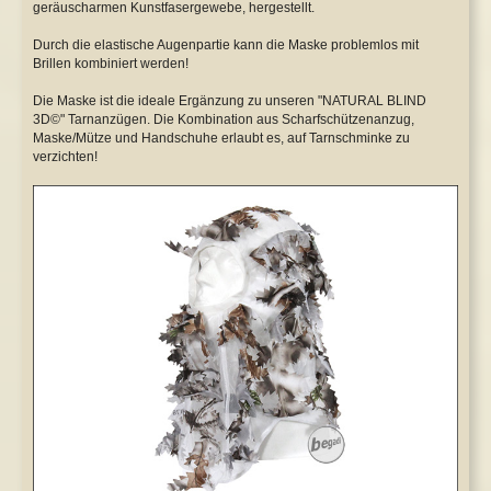
geräuscharmen Kunstfasergewebe, hergestellt.
Safety Lever
WE P08 GBB
Durch die elastische Augenpartie kann die Maske problemlos mit
Brillen kombiniert werden!
Tuningkits & Gearboxen
WE XDM GBB
Die Maske ist die ideale Ergänzung zu unseren "NATURAL BLIND
Cut Off Lever
Y&P NBBs
3D©" Tarnanzügen. Die Kombination aus Scharfschützenanzug,
Maske/Mütze und Handschuhe erlaubt es, auf Tarnschminke zu
verzichten!
Anti Reversal Lever
Sonstige
Motoren & Zubehör