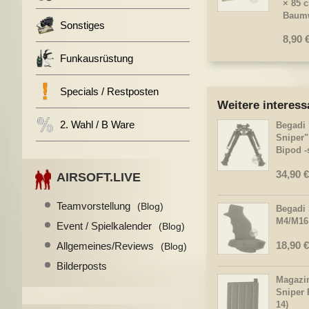
× 85 
Baumwo
Sonstiges
8,90 
Funkausrüstung
Specials / Restposten
Weitere interess
2. Wahl / B Ware
Begadi 
Sniper"
Bipod -
34,90 €
AIRSOFT.LIVE
Teamvorstellung
(Blog)
Begadi 
M4/M16
Event / Spielkalender
(Blog)
18,90 €
Allgemeines/Reviews
(Blog)
Bilderposts
Magazi
Sniper 
14)