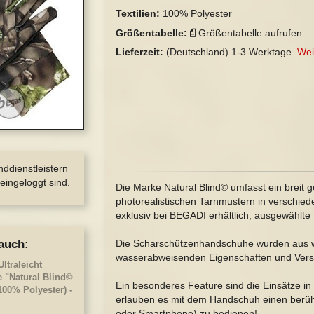
Textilien:
100% Polyester
Größentabelle:
Größentabelle aufrufen
Lieferzeit:
(Deutschland)
1-3 Werktage.
Wei
nddienstleistern
eingeloggt sind.
Die Marke Natural Blind© umfasst ein breit 
photorealistischen Tarnmustern in verschied
exklusiv bei BEGADI erhältlich, ausgewählte 
Die Scharschützenhandschuhe wurden aus w
auch:
wasserabweisenden Eigenschaften und Verstä
ltraleicht
e "Natural Blind©
Ein besonderes Feature sind die Einsätze in
100% Polyester) -
erlauben es mit dem Handschuh einen berühr
oder Smartphone) zu bedienen!