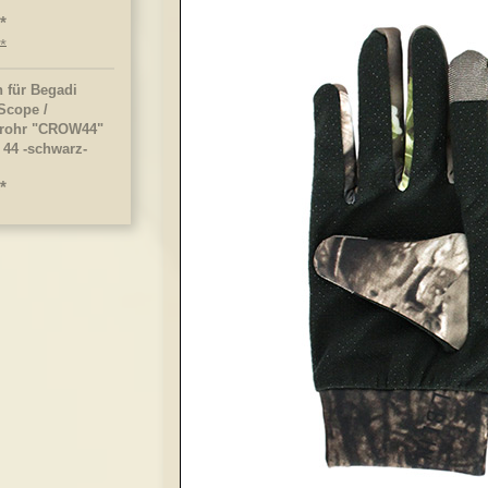
h für Begadi
Scope /
nrohr "CROW44"
x 44 -schwarz-