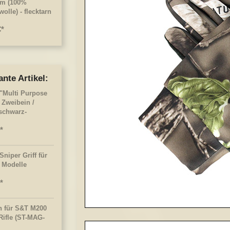
cm (100%
lle) - flecktarn
€
ante Artikel:
"Multi Purpose
 Zweibein /
schwarz-
Sniper Griff für
 Modelle
n für S&T M200
Rifle (ST-MAG-