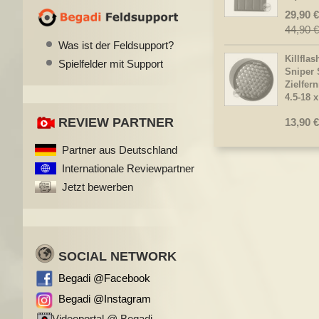
29,90 €
44,90 €
Was ist der Feldsupport?
Killflas
Spielfelder mit Support
Sniper 
Zielfer
4.5-18 
REVIEW PARTNER
13,90 €
Partner aus Deutschland
Internationale Reviewpartner
Jetzt bewerben
SOCIAL NETWORK
Begadi @Facebook
Begadi @Instagram
Videoportal @ Begadi