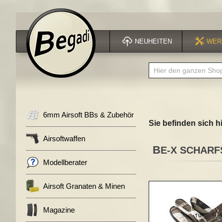
NEUHEITEN
WER
6mm Airsoft BBs & Zubehör
Sie befinden sich hi
Airsoftwaffen
BE-X SCHAR
Modellberater
Zum
Airsoft Granaten & Minen
Ende
der
Magazine
Bildergalerie