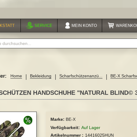
KSTATT
SERVICE
MEIN
KONTO
WARENKO
er:
Home
Bekleidung
Scharfschützenanzü...
BE-X Scharfsc
FSCHÜTZEN HANDSCHUHE "NATURAL BLIND© 3D
Marke:
BE-X
Verfügbarkeit
Auf Lager
Artikelnummer
14416025HUN