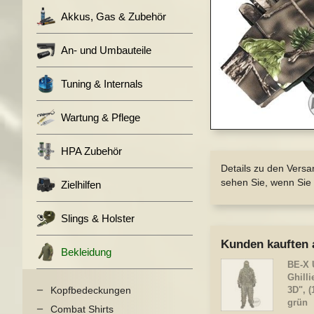
springen
Akkus, Gas & Zubehör
An- und Umbauteile
Tuning & Internals
Wartung & Pflege
Zum
Anfang
HPA Zubehör
der
Details zu den Versa
Bildergalerie
sehen Sie, wenn Sie 
Zielhilfen
springen
Slings & Holster
Kunden kauften 
Bekleidung
BE-X U
Ghilli
Kopfbedeckungen
3D", (
grün
Combat Shirts