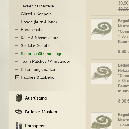
39,90
Jacken / Oberteile
49,90
Gürtel + Koppeln
Begad
Hosen (kurz & lang)
Netzs
Handschuhe
"Comm
× 85 
Kälte & Nässeschutz
Baumw
Stiefel & Schuhe
8,90 
Scharfschützenanzüge
Team Patches / Armbänder
Begad
Erkennungsmarken
Netzs
"Comm
Patches & Zubehör
× 85 
Baumw
multit
Ausrüstung
8,90 
Brillen & Masken
Begad
Netzs
"Comm
Farbsprays