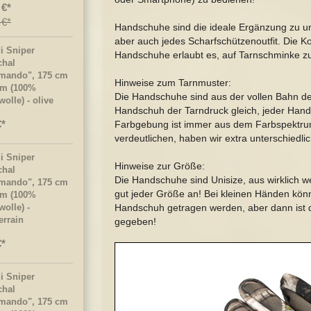
 €
 €
Handschuhe sind die ideale Ergänzung zu 
aber auch jedes Scharfschützenoutfit. Die
i Sniper
Handschuhe erlaubt es, auf Tarnschminke zu
chal
ando", 175 cm
Hinweise zum Tarnmuster:
cm (100%
Die Handschuhe sind aus der vollen Bahn de
olle) - olive
Handschuh der Tarndruck gleich, jeder Hands
€
Farbgebung ist immer aus dem Farbspektru
verdeutlichen, haben wir extra unterschiedl
i Sniper
Hinweise zur Größe:
chal
Die Handschuhe sind Unisize, aus wirklich w
ando", 175 cm
gut jeder Größe an! Bei kleinen Händen kö
cm (100%
olle) -
Handschuh getragen werden, aber dann ist d
errain
gegeben!
€
i Sniper
chal
ando", 175 cm