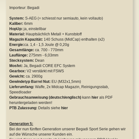
Importeur: Begadi
Safety Lever
WE P08 GBB
System:
S-AEG (= schiesst nur semiauto, kein vollauto)
Tuningkits & Gearboxen
WE XDM GBB
Kaliber:
6mm
HopUp:
ja, einstellbar
Cut Off Lever
Y&P NBBs
Material:
Hauptsächlich Metall + Kunststoff
Magazin Kapazität:
140 Schuss (MidCap) enthalten (x2)
Energie:
ca. 1,4 - 1,5 Joule @ 0,20g
Anti Reversal Lever
Sonstige
Gesamtlänge:
ca. 700 - 770mm
Lauflänge:
275mm - 6,03mm
Motoren & Zubehör
Stecksystem:
Dean
Mosfet:
Ja, Begadi CORE EFC System
Gearbox:
V2 verstärkt mit FSWS
Gewicht:
ca. 2900g
Gewindetyp Barrel Nut:
EU (M32x1,5mm)
Lieferumfang:
Waffe, 2x Midcap Magazin, Reinigungsstab,
Speedloader
Gebrauchsanweisung (deutsch/englisch)
kann
hier
als PDF
heruntergeladen werden!
PTB Zulassung:
Details siehe
hier
Generation 5:
Bei der nun fünften Generation unserer Begadi Sport Serie gehen wir
auf die Wünsche unserer Kunden ein.