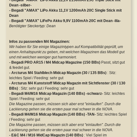
- Begadi "AMAX" LiPo Akku 11,1V 2150mAh 25C Triple Stick mit
Dean -silber-
- Begadi "AMAX" LiPo Akku 11,1V 1200mAh 20C Single Stick mit
Dean
- Begadi "AMAX" LiFePo Akku 9,9V 1100mAh 20C mit Dean -lila-
Benötigter Steckertyp: Dean
Infos zu passenden M4 Magazinen:
Wir haben für Sie einige Magazintypen auf Kompatibilität geprüft, um
einen Anhaltspunkt zu geben, mit welchen Magazinen das Modell gut
und mit welchen weniger gut harmoniert.
- Begadi PRO AR15 / M4 Midcap Magazine (150 BBs)
Passt, sitzt gut
& feedet gut.
- Arcturus M4 Stahlblech Midcap Magazin (30 / 135 BBs)
: Sitz:
leichtes Spiel / Feeding: sehr gut
- Arcturus M4 Kunststoff Midcap Magazin mit Sichtfenster (30 / 130
BBs)
: Sitz: sehr gut / Feeding: sehr gut
- Begadi M4/M16 Midcap Magazin (140 BBs) -schwarz-
Sitz: leichtes
Spiel / Feeding: sehr gut
Die Magazine passen, müssen sich aber erst "einlaufen". Durch die
Lackierung gehen sie die ersten paar mal schwer in die NOVA.
- Begadi M4/M16 Midcap Magazin (140 BBs) -TAN-
Sitz: leichtes Spiel
/ Feeding: sehr gut
Die Magazine passen, müssen sich aber erst "einlaufen". Durch die
Lackierung gehen sie die ersten paar mal schwer in die NOVA.
- E&C M4 / M16 MidCap Magazin (140 BBs)
: Viel Spiel im