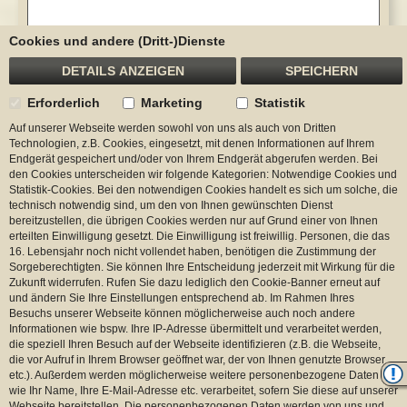
Cookies und andere (Dritt-)Dienste
DETAILS ANZEIGEN
SPEICHERN
Erforderlich
Marketing
Statistik
Auf unserer Webseite werden sowohl von uns als auch von Dritten
Technologien, z.B. Cookies, eingesetzt, mit denen Informationen auf Ihrem
Endgerät gespeichert und/oder von Ihrem Endgerät abgerufen werden. Bei
den Cookies unterscheiden wir folgende Kategorien: Notwendige Cookies und
Statistik-Cookies. Bei den notwendigen Cookies handelt es sich um solche, die
technisch notwendig sind, um den von Ihnen gewünschten Dienst
bereitzustellen, die übrigen Cookies werden nur auf Grund einer von Ihnen
erteilten Einwilligung gesetzt. Die Einwilligung ist freiwillig. Personen, die das
16. Lebensjahr noch nicht vollendet haben, benötigen die Zustimmung der
Sorgeberechtigten. Sie können Ihre Entscheidung jederzeit mit Wirkung für die
Zukunft widerrufen. Rufen Sie dazu lediglich den Cookie-Banner erneut auf
und ändern Sie Ihre Einstellungen entsprechend ab. Im Rahmen Ihres
Besuchs unserer Webseite können möglicherweise auch noch andere
Informationen wie bspw. Ihre IP-Adresse übermittelt und verarbeitet werden,
die speziell Ihren Besuch auf der Webseite identifizieren (z.B. die Webseite,
die vor Aufruf in Ihrem Browser geöffnet war, der von Ihnen genutzte Browser
etc.). Außerdem werden möglicherweise weitere personenbezogene Daten
wie Ihr Name, Ihre E-Mail-Adresse etc. verarbeitet, sofern Sie diese auf unserer
Webseite bereitstellen. Die personenbezogenen Daten werden von uns und