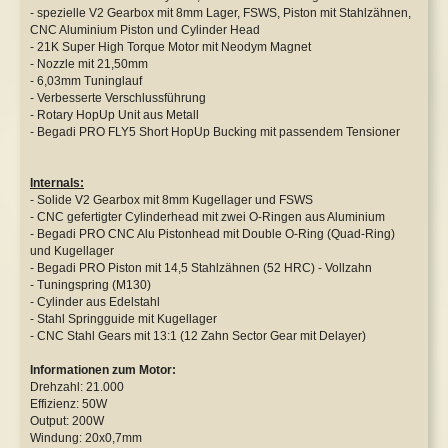
- spezielle V2 Gearbox mit 8mm Lager, FSWS, Piston mit Stahlzähnen,
CNC Aluminium Piston und Cylinder Head
- 21K Super High Torque Motor mit Neodym Magnet
- Nozzle mit 21,50mm
- 6,03mm Tuninglauf
- Verbesserte Verschlussführung
- Rotary HopUp Unit aus Metall
- Begadi PRO FLY5 Short HopUp Bucking mit passendem Tensioner
Internals:
- Solide V2 Gearbox mit 8mm Kugellager und FSWS
- CNC gefertigter Cylinderhead mit zwei O-Ringen aus Aluminium
- Begadi PRO CNC Alu Pistonhead mit Double O-Ring (Quad-Ring)
und Kugellager
- Begadi PRO Piston mit 14,5 Stahlzähnen (52 HRC) - Vollzahn
- Tuningspring (M130)
- Cylinder aus Edelstahl
- Stahl Springguide mit Kugellager
- CNC Stahl Gears mit 13:1 (12 Zahn Sector Gear mit Delayer)
Informationen zum Motor:
Drehzahl: 21.000
Effizienz: 50W
Output: 200W
Windung: 20x0,7mm