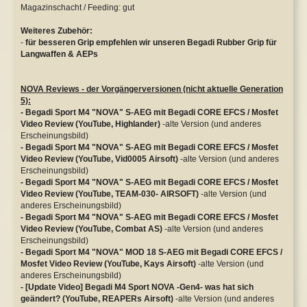
Magazinschacht / Feeding: gut
Weiteres Zubehör:
-
für besseren Grip empfehlen wir unseren Begadi Rubber Grip für
Langwaffen & AEPs
NOVA Reviews - der Vorgängerversionen (nicht aktuelle Generation
5):
- Begadi Sport M4 "NOVA" S-AEG mit Begadi CORE EFCS / Mosfet
Video Review (YouTube, Highlander)
-alte Version (und anderes
Erscheinungsbild)
- Begadi Sport M4 "NOVA" S-AEG mit Begadi CORE EFCS / Mosfet
Video Review (YouTube, Vid0005 Airsoft)
-alte Version (und anderes
Erscheinungsbild)
- Begadi Sport M4 "NOVA" S-AEG mit Begadi CORE EFCS / Mosfet
Video Review (YouTube, TEAM-030- AIRSOFT)
-alte Version (und
anderes Erscheinungsbild)
- Begadi Sport M4 "NOVA" S-AEG mit Begadi CORE EFCS / Mosfet
Video Review (YouTube, Combat AS)
-alte Version (und anderes
Erscheinungsbild)
- Begadi Sport M4 "NOVA" MOD 18 S-AEG mit Begadi CORE EFCS /
Mosfet Video Review (YouTube, Kays Airsoft)
-alte Version (und
anderes Erscheinungsbild)
- [Update Video] Begadi M4 Sport NOVA -Gen4- was hat sich
geändert? (YouTube, REAPERs Airsoft)
-alte Version (und anderes