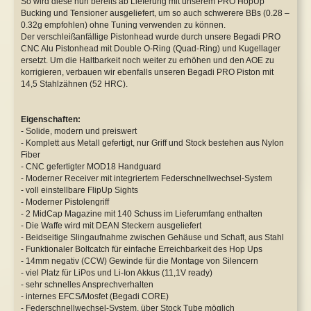
So wird diese nun bereits ab Lieferung mit unserem PRO HopUp
Bucking und Tensioner ausgeliefert, um so auch schwerere BBs (0.28 –
0.32g empfohlen) ohne Tuning verwenden zu können.
Der verschleißanfällige Pistonhead wurde durch unsere Begadi PRO
CNC Alu Pistonhead mit Double O-Ring (Quad-Ring) und Kugellager
ersetzt. Um die Haltbarkeit noch weiter zu erhöhen und den AOE zu
korrigieren, verbauen wir ebenfalls unseren Begadi PRO Piston mit
14,5 Stahlzähnen (52 HRC).
Eigenschaften:
- Solide, modern und preiswert
- Komplett aus Metall gefertigt, nur Griff und Stock bestehen aus Nylon
Fiber
- CNC gefertigter MOD18 Handguard
- Moderner Receiver mit integriertem Federschnellwechsel-System
- voll einstellbare FlipUp Sights
- Moderner Pistolengriff
- 2 MidCap Magazine mit 140 Schuss im Lieferumfang enthalten
- Die Waffe wird mit DEAN Steckern ausgeliefert
- Beidseitige Slingaufnahme zwischen Gehäuse und Schaft, aus Stahl
- Funktionaler Boltcatch für einfache Erreichbarkeit des Hop Ups
- 14mm negativ (CCW) Gewinde für die Montage von Silencern
- viel Platz für LiPos und Li-Ion Akkus (11,1V ready)
- sehr schnelles Ansprechverhalten
- internes EFCS/Mosfet (Begadi CORE)
- Federschnellwechsel-System, über Stock Tube möglich