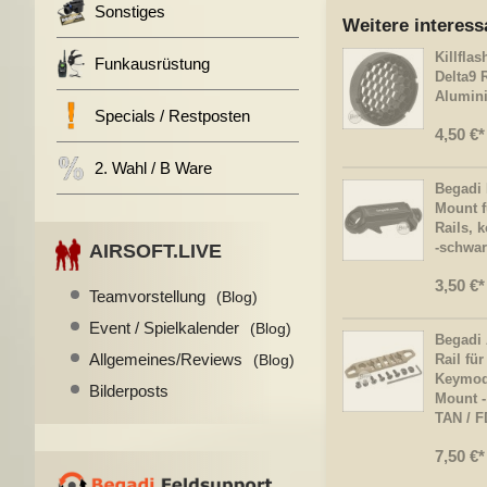
Sonstiges
Weitere interess
Killflas
Funkausrüstung
Delta9 
Alumin
Specials / Restposten
4,50 €
2. Wahl / B Ware
Begadi 
Mount f
Rails, 
-schwar
AIRSOFT.LIVE
3,50 €
Teamvorstellung
(Blog)
Event / Spielkalender
(Blog)
Begadi 
Allgemeines/Reviews
(Blog)
Rail fü
Keymod,
Bilderposts
Mount -
TAN / 
7,50 €