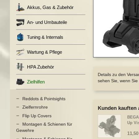
springen
Akkus, Gas & Zubehör
An- und Umbauteile
Tuning & Internals
Wartung & Pflege
Zum
Anfang
HPA Zubehör
der
Details zu den Versa
Bildergalerie
sehen Sie, wenn Sie 
Zielhilfen
springen
Reddots & Pointsights
Zielfernrohre
Kunden kauften 
Flip Up Covers
BEGAD
Up Vis
Montagen & Schienen für
Gewehre
11,50
Montagen & Schienen für