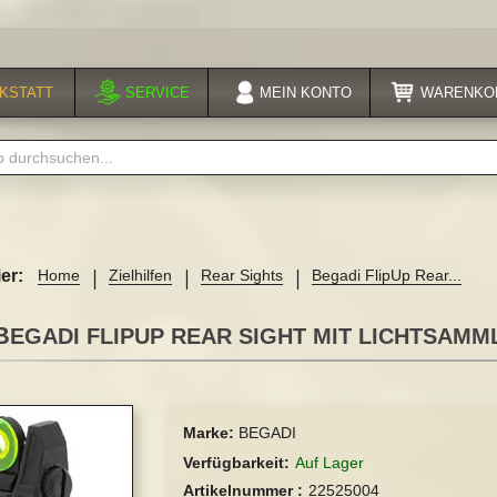
KSTATT
SERVICE
MEIN
KONTO
WARENKO
er:
Home
Zielhilfen
Rear Sights
Begadi FlipUp Rear...
BEGADI FLIPUP REAR SIGHT MIT LICHTSAMML
Marke:
BEGADI
Verfügbarkeit
Auf Lager
Artikelnummer
22525004