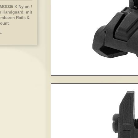
 MOD36 K Nylon /
r Handguard, mit
mbaren Rails &
Mount