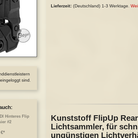
Lieferzeit:
(Deutschland)
1-3 Werktage.
Wei
nddienstleistern
eingeloggt sind.
auch:
Kunststoff FlipUp Rea
I Hinteres Flip
ier #2
Lichtsammler, für schne
 €
ungünstigen Lichtverhä