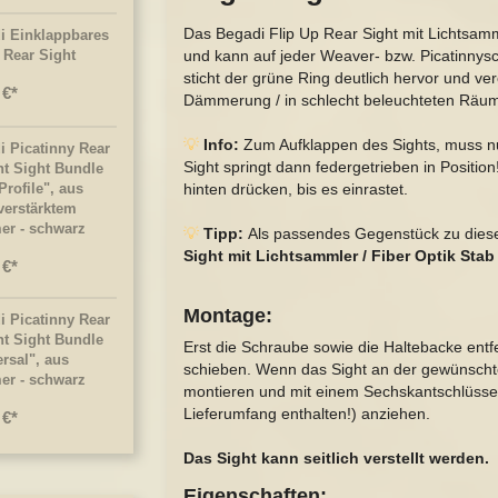
Das Begadi Flip Up Rear Sight mit Lichtsamm
i Einklappbares
 Rear Sight
und kann auf jeder Weaver- bzw. Picatinnys
sticht der grüne Ring deutlich hervor und ver
 €
Dämmerung / in schlecht beleuchteten Räu
💡
Info:
Zum Aufklappen des Sights, muss nu
i Picatinny Rear
Sight springt dann federgetrieben in Positio
nt Sight Bundle
rofile", aus
hinten drücken, bis es einrastet.
verstärktem
er - schwarz
💡
Tipp:
Als passendes Gegenstück zu diese
Sight mit Lichtsammler / Fiber Optik Stab
 €
Montage:
i Picatinny Rear
nt Sight Bundle
Erst die Schraube sowie die Haltebacke entfe
rsal", aus
schieben. Wenn das Sight an der gewünschte
er - schwarz
montieren und mit einem Sechskantschlüssel 
Lieferumfang enthalten!) anziehen.
 €
Das Sight kann seitlich verstellt werden.
Eigenschaften: