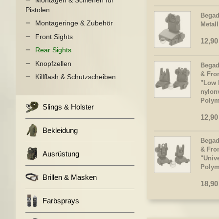
Pistolen
Begad
Montageringe & Zubehör
Metall
Front Sights
12,90
Rear Sights
Knopfzellen
Begad
& Fro
Killflash & Schutzscheiben
"Low P
nylon
Polym
Slings & Holster
12,90
Bekleidung
Begad
& Fro
Ausrüstung
"Unive
Polym
Brillen & Masken
18,90
Farbsprays