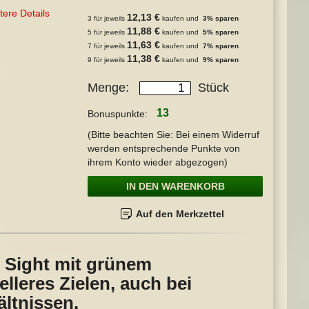
tere Details
12,13 €
3 für jeweils
kaufen und
3
% sparen
11,88 €
5 für jeweils
kaufen und
5
% sparen
11,63 €
7 für jeweils
kaufen und
7
% sparen
11,38 €
9 für jeweils
kaufen und
9
% sparen
Menge
Stück
13
Bonuspunkte:
(Bitte beachten Sie: Bei einem Widerruf
werden entsprechende Punkte von
ihrem Konto wieder abgezogen)
IN DEN WARENKORB
Auf den Merkzettel
r Sight mit grünem
lleres Zielen, auch bei
ltnissen.