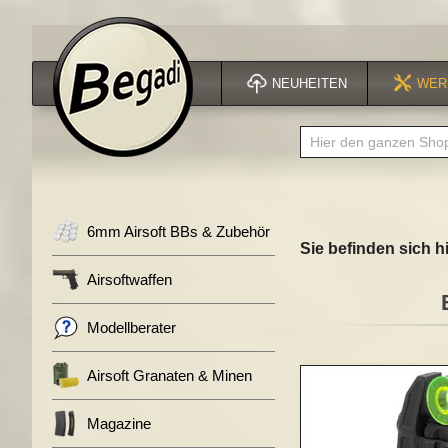
NEUHEITEN
WER
6mm Airsoft BBs & Zubehör
Sie befinden sich hi
Airsoftwaffen
Modellberater
Zum
Airsoft Granaten & Minen
Ende
der
Magazine
Bildergalerie