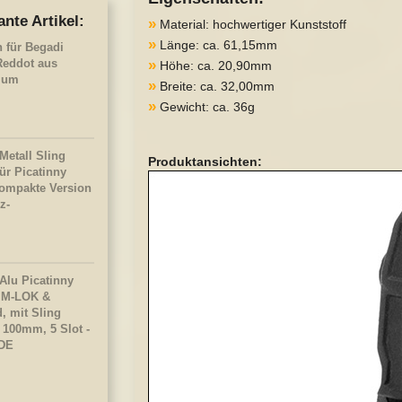
ante Artikel:
»
Material: hochwertiger Kunststoff
»
Länge: ca. 61,15mm
h für Begadi
Reddot aus
»
Höhe: ca. 20,90mm
ium
»
Breite: ca. 32,00mm
»
Gewicht: ca. 36g
Metall Sling
Produktansichten:
ür Picatinny
kompakte Version
z-
Alu Picatinny
r M-LOK &
 mit Sling
 100mm, 5 Slot -
FDE