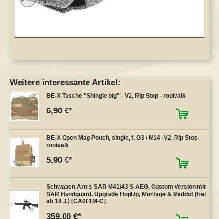
Weitere interessante Artikel:
BE-X Tasche "Shingle big" - V2, Rip Stop - rooivalk
6,90 €
BE-X Open Mag Pouch, single, f. G3 / M14 -V2, Rip Stop-
rooivalk
5,90 €
Schwaben Arms SAR M41/43 S-AEG, Custom Version mit
SAR Handguard, Upgrade HopUp, Montage & Reddot (frei
ab 18 J.) [CA001M-C]
359,00 €