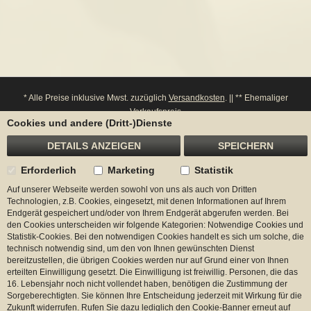
* Alle Preise inklusive Mwst. zuzüglich
Versandkosten
. || ** Ehemaliger
Verkaufspreis
Cookies und andere (Dritt-)Dienste
**** Bitte beachten Sie: Bei einem Widerruf werden entsprechende Punkte von
ihrem Konto wieder abgezogen.
DETAILS ANZEIGEN
SPEICHERN
Erforderlich
Marketing
Statistik
Auf unserer Webseite werden sowohl von uns als auch von Dritten
Begadi
Technologien, z.B. Cookies, eingesetzt, mit denen Informationen auf Ihrem
Endgerät gespeichert und/oder von Ihrem Endgerät abgerufen werden. Bei
Kontakt
den Cookies unterscheiden wir folgende Kategorien: Notwendige Cookies und
Statistik-Cookies. Bei den notwendigen Cookies handelt es sich um solche, die
technisch notwendig sind, um den von Ihnen gewünschten Dienst
Zahlungsmöglichkeiten
bereitzustellen, die übrigen Cookies werden nur auf Grund einer von Ihnen
erteilten Einwilligung gesetzt. Die Einwilligung ist freiwillig. Personen, die das
Versand
16. Lebensjahr noch nicht vollendet haben, benötigen die Zustimmung der
Sorgeberechtigten. Sie können Ihre Entscheidung jederzeit mit Wirkung für die
Zukunft widerrufen. Rufen Sie dazu lediglich den Cookie-Banner erneut auf