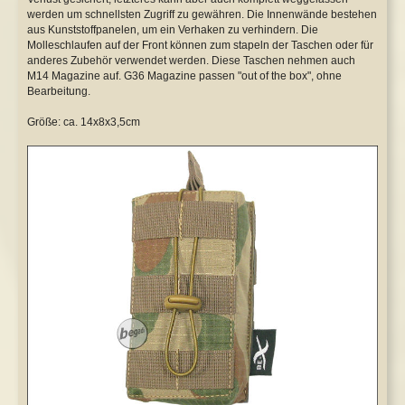
werden um schnellsten Zugriff zu gewähren. Die Innenwände bestehen
aus Kunststoffpanelen, um ein Verhaken zu verhindern. Die
Safety Lever
WE P08 GBB
Molleschlaufen auf der Front können zum stapeln der Taschen oder für
anderes Zubehör verwendet werden. Diese Taschen nehmen auch
Tuningkits & Gearboxen
WE XDM GBB
M14 Magazine auf. G36 Magazine passen "out of the box", ohne
Bearbeitung.
Cut Off Lever
Y&P NBBs
Größe: ca. 14x8x3,5cm
Anti Reversal Lever
Sonstige
Motoren & Zubehör