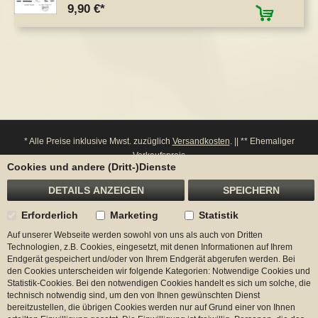
9,90 €
* Alle Preise inklusive Mwst. zuzüglich
Versandkosten
. || ** Ehemaliger
Verkaufspreis
Cookies und andere (Dritt-)Dienste
**** Bitte beachten Sie: Bei einem Widerruf werden entsprechende Punkte von
ihrem Konto wieder abgezogen.
DETAILS ANZEIGEN
SPEICHERN
Erforderlich
Marketing
Statistik
Auf unserer Webseite werden sowohl von uns als auch von Dritten
Begadi
Technologien, z.B. Cookies, eingesetzt, mit denen Informationen auf Ihrem
Endgerät gespeichert und/oder von Ihrem Endgerät abgerufen werden. Bei
Kontakt
den Cookies unterscheiden wir folgende Kategorien: Notwendige Cookies und
Statistik-Cookies. Bei den notwendigen Cookies handelt es sich um solche, die
technisch notwendig sind, um den von Ihnen gewünschten Dienst
Zahlungsmöglichkeiten
bereitzustellen, die übrigen Cookies werden nur auf Grund einer von Ihnen