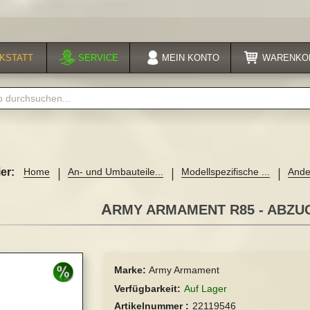
KSTATT
SERVICE
MEIN
KONTO
WARENKO
er:
Home
An- und Umbauteile...
Modellspezifische ...
Ande
ARMY ARMAMENT R85 - ABZ
Marke:
Army Armament
Verfügbarkeit
Auf Lager
Artikelnummer
22119546