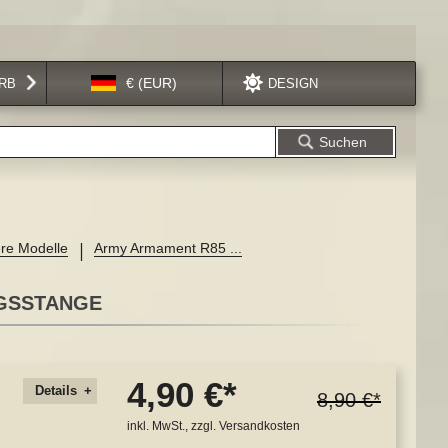
Sprache
€ (EUR)
RB
DESIGN
Suchen
re Modelle
Army Armament R85 ...
UGSSTANGE
4,90 €
Details
8,90 €
inkl. MwSt., zzgl.
Versandkosten