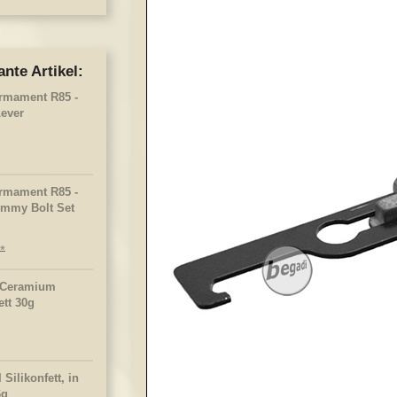
ante Artikel:
rmament R85 -
Lever
rmament R85 -
mmy Bolt Set
 Ceramium
ett 30g
Silikonfett, in
6g