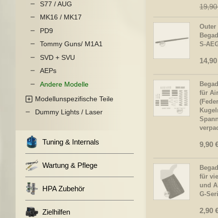
S77 / AUG
19,90
MK16 / MK17
Outer 
PD9
Begad
Tommy Guns/ M1A1
S-AE
SVD + SVU
14,90
AEPs
Andere Modelle
Begadi
für Ai
Modellunspezifische Teile
(Feder
Kugel
Dummy Lights / Laser
Spanns
verpa
Tuning & Internals
9,90 
Wartung & Pflege
Begad
für vi
und A
HPA Zubehör
G-Ser
2,90 
Zielhilfen