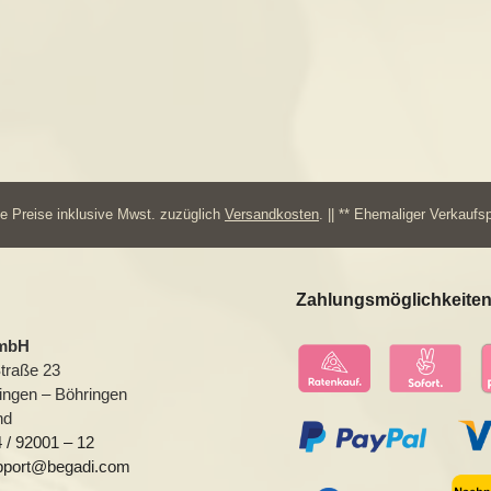
lle Preise inklusive Mwst. zuzüglich
Versandkosten
. || ** Ehemaliger Verkaufs
Zahlungsmöglichkeite
GmbH
Straße 23
ingen – Böhringen
nd
 / 92001 – 12
pport@begadi.com