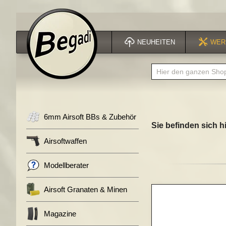
NEUHEITEN
WER
6mm Airsoft BBs & Zubehör
Sie befinden sich hi
Airsoftwaffen
Modellberater
Zum
Airsoft Granaten & Minen
Ende
der
Magazine
Bildergalerie