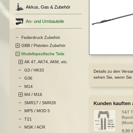
springen
Akkus, Gas & Zubehör
An- und Umbauteile
Federdruck Zubehör
GBB / Pistolen Zubehör
Modellspezifische Teile
Zum
AK 47, AK74, AKM, etc.
Anfang
der
G3 / HK33
Details zu den Versa
Bildergalerie
sehen Sie, wenn Sie 
G36
springen
M14
M4 / M16
SMR17 / SMR28
Kunden kauften 
MP5 / MOD 5
S&T T
Bipod
T21
(Mont
MSK / ACR
9,90 