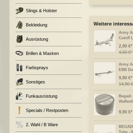
Slings & Holster
Weitere interess
Bekleidung
Army A
Cutoff 
Ausrüstung
2,90 €
4,50 €
Brillen & Masken
Army A
Farbsprays
EBB Du
9,90 €
Sonstiges
14,90 €
Funkausrüstung
Begadi
Waffenf
Specials / Restposten
9,90 €
2. Wahl / B Ware
BEGADI 
Tube - 