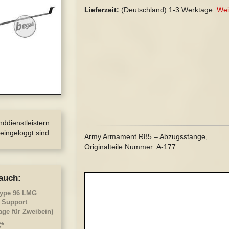
Lieferzeit:
(Deutschland)
1-3 Werktage.
Wei
nddienstleistern
eingeloggt sind.
Army Armament R85 – Abzugsstange,
Originalteile Nummer: A-177
auch:
ype 96 LMG
 Support
age für Zweibein)
€