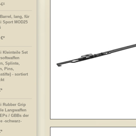
 €
Barrel, lang, für
i Sport MOD25
G
 €
 Kleinteile Set
rsoftwaffen
n, Splinte,
n, Pins,
tifte) - sortiert
ckt
€
i Rubber Grip
ele Langwaffen
EPs / GBBs der
ie -schwarz-
€