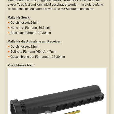
einer Schraube im Springguide befestigt wird. Die Castle Nut ist bei
dieser Tube fest und kann nicht geschraubt werden. Im Lieferumfang
Safety Lever
WE P08 GBB
ist die benötigte Aufnahme sowie eine M5 Schraube enthalten.
Maße für Stock:
Tuningkits & Gearboxen
WE XDM GBB
»
Durchmesser: 29mm
»
Cut Off Lever
Y&P NBBs
Höhe inkl. Führung: 36,5mm
»
Breite der Führung: 12.30mm
Anti Reversal Lever
Sonstige
Maße für die Aufnahme am Receiver:
»
Motoren & Zubehör
Durchmesser: 22mm
»
Seitliche Führung (Höhe): 4.7mm
»
Gesamtbreite der Führungen: 25.30mm
Produktansichten: