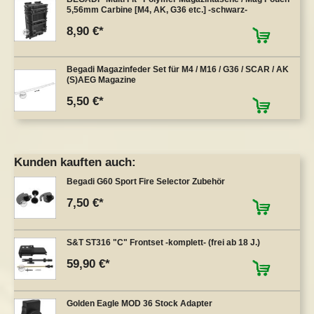
5,56mm Carbine [M4, AK, G36 etc.] -schwarz-
8,90 €
Begadi Magazinfeder Set für M4 / M16 / G36 / SCAR / AK
(S)AEG Magazine
5,50 €
Kunden kauften auch:
Begadi G60 Sport Fire Selector Zubehör
7,50 €
S&T ST316 "C" Frontset -komplett- (frei ab 18 J.)
59,90 €
Golden Eagle MOD 36 Stock Adapter