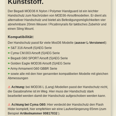
Kunststoff.
Safety Lever
WE P08 GBB
Der Begadi MOD36 K Nylon / Polymer Handguard ist ein leichter
Handschutz zum Nachrüsten von MOD36-Airsoftmodellen. Er dient als
Tuningkits & Gearboxen
WE XDM GBB
alternativer Handschutz und bietet als Befestigungsmöglichkeiten vier
abnehmbare 20mm Weaver / Picatinnyrails für taktisches Zubehör und
Cut Off Lever
Y&P NBBs
einen Sling Mount.
Kompatibilität:
Anti Reversal Lever
Sonstige
Der Handschutz passt für viele Mod36 Modelle (
ausser L-Versionen!
):
Motoren & Zubehör
»
S&T 316 Airsoft (S)AEG Serie
»
Cyma CM.003 Airsoft (S)AEG Serie
»
Begadi G60 SPORT Airsoft (S)AEG Serie
»
Golden Eagle MOD36 Airsoft (S)AEG Serie
»
Army Armament G60 GBBR Serie
»
sowie alle mit den hier genannten kompatibelen Modelle mit gleichen
Abmessungen
⚠
Achtung:
bei MOD36 L (Lang) Modellen passt der Handschutz nicht,
die Gasabnahme ist im Weg. Hier muss der Handschutz stark
bearbeitet werden damit der Handschutz aufgeschoben werden kann.
⚠
Achtung bei Cyma G60:
Hier verdeckt der Handschutz den Flash
Hider komplett, hier empfehlen wir eine Laufverlängerung 65mm (zum
Beispiel
Artikelnummer 00817032
).