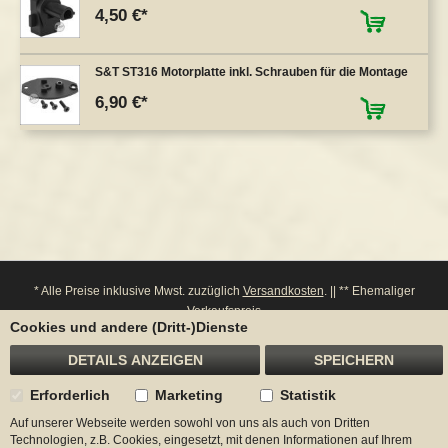
4,50 €
S&T ST316 Motorplatte inkl. Schrauben für die Montage
6,90 €
* Alle Preise inklusive Mwst. zuzüglich
Versandkosten
. || ** Ehemaliger
Verkaufspreis
Cookies und andere (Dritt-)Dienste
**** Bitte beachten Sie: Bei einem Widerruf werden entsprechende Punkte von
ihrem Konto wieder abgezogen.
DETAILS ANZEIGEN
SPEICHERN
Erforderlich
Marketing
Statistik
Auf unserer Webseite werden sowohl von uns als auch von Dritten
Begadi
Technologien, z.B. Cookies, eingesetzt, mit denen Informationen auf Ihrem