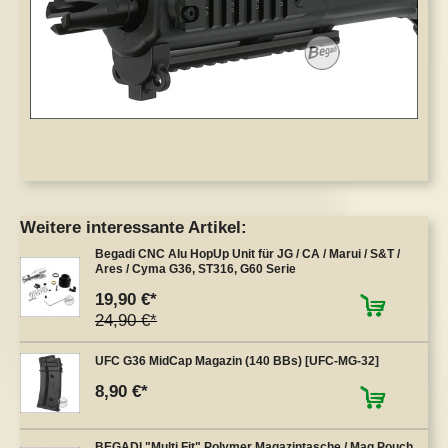
Weitere interessante Artikel:
Begadi CNC Alu HopUp Unit für JG / CA / Marui / S&T /
Ares / Cyma G36, ST316, G60 Serie
19,90 €
24,90 €
UFC G36 MidCap Magazin (140 BBs) [UFC-MG-32]
8,90 €
BEGADI "Multi Fit" Polymer Magazintasche / Mag Pouch