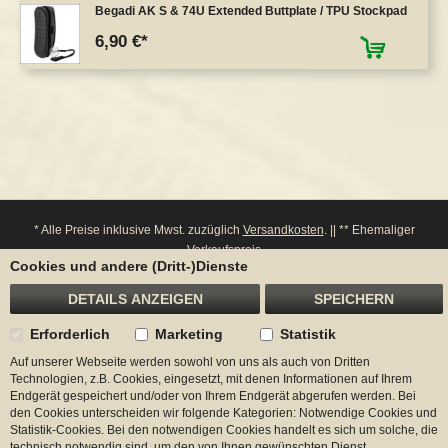
Begadi AK S & 74U Extended Buttplate / TPU Stockpad
6,90 €
* Alle Preise inklusive Mwst. zuzüglich
Versandkosten
. || ** Ehemaliger
Verkaufspreis
Cookies und andere (Dritt-)Dienste
**** Bitte beachten Sie: Bei einem Widerruf werden entsprechende Punkte von
ihrem Konto wieder abgezogen.
DETAILS ANZEIGEN
SPEICHERN
Erforderlich
Marketing
Statistik
Auf unserer Webseite werden sowohl von uns als auch von Dritten
Begadi
Technologien, z.B. Cookies, eingesetzt, mit denen Informationen auf Ihrem
Endgerät gespeichert und/oder von Ihrem Endgerät abgerufen werden. Bei
Kontakt
den Cookies unterscheiden wir folgende Kategorien: Notwendige Cookies und
Statistik-Cookies. Bei den notwendigen Cookies handelt es sich um solche, die
technisch notwendig sind, um den von Ihnen gewünschten Dienst