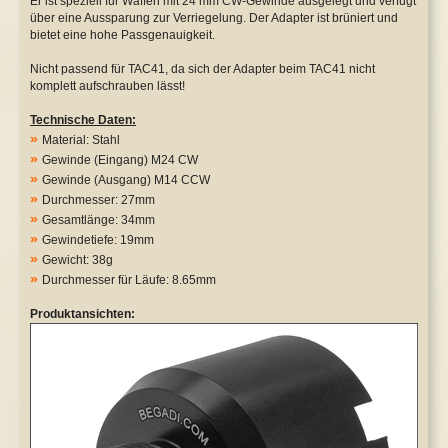
Er ist speziell für Waffen mit 24 mm CW-Gewinde ausgelegt und verfügt
über eine Aussparung zur Verriegelung. Der Adapter ist brüniert und
Safety Lever
WE P08 GBB
bietet eine hohe Passgenauigkeit.
Nicht passend für TAC41, da sich der Adapter beim TAC41 nicht
Tuningkits & Gearboxen
WE XDM GBB
komplett aufschrauben lässt!
Cut Off Lever
Y&P NBBs
Technische Daten:
»
Material: Stahl
Anti Reversal Lever
Sonstige
»
Gewinde (Eingang) M24 CW
»
Gewinde (Ausgang) M14 CCW
Motoren & Zubehör
»
Durchmesser: 27mm
»
Gesamtlänge: 34mm
»
Gewindetiefe: 19mm
»
Gewicht: 38g
»
Durchmesser für Läufe: 8.65mm
Produktansichten: