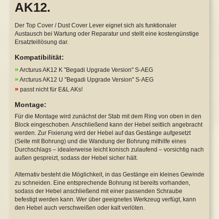
AK12.
Safety Lever
WE P08 GBB
Der Top Cover / Dust Cover Lever eignet sich als funktionaler
Austausch bei Wartung oder Reparatur und stellt eine kostengünstige
Tuningkits & Gearboxen
WE XDM GBB
Ersatzteillösung dar.
Cut Off Lever
Y&P NBBs
Kompatibilität:
»
Arcturus AK12 K "Begadi Upgrade Version" S-AEG
Anti Reversal Lever
Sonstige
»
Arcturus AK12 U "Begadi Upgrade Version" S-AEG
»
Motoren & Zubehör
passt nicht für E&L AKs!
Montage:
Für die Montage wird zunächst der Stab mit dem Ring von oben in den
Block eingeschoben. Anschließend kann der Hebel seitlich angebracht
werden. Zur Fixierung wird der Hebel auf das Gestänge aufgesetzt
(Seite mit Bohrung) und die Wandung der Bohrung mithilfe eines
Durchschlags – idealerweise leicht konisch zulaufend – vorsichtig nach
außen gespreizt, sodass der Hebel sicher hält.
Alternativ besteht die Möglichkeit, in das Gestänge ein kleines Gewinde
zu schneiden. Eine entsprechende Bohrung ist bereits vorhanden,
sodass der Hebel anschließend mit einer passenden Schraube
befestigt werden kann. Wer über geeignetes Werkzeug verfügt, kann
den Hebel auch verschweißen oder kalt verlöten.