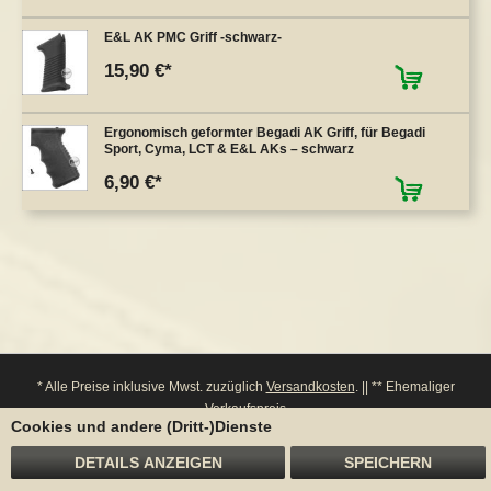
E&L AK PMC Griff -schwarz-
15,90 €
Ergonomisch geformter Begadi AK Griff, für Begadi
Sport, Cyma, LCT & E&L AKs – schwarz
6,90 €
* Alle Preise inklusive Mwst. zuzüglich
Versandkosten
. || ** Ehemaliger
Verkaufspreis
Cookies und andere (Dritt-)Dienste
**** Bitte beachten Sie: Bei einem Widerruf werden entsprechende Punkte von
ihrem Konto wieder abgezogen.
DETAILS ANZEIGEN
SPEICHERN