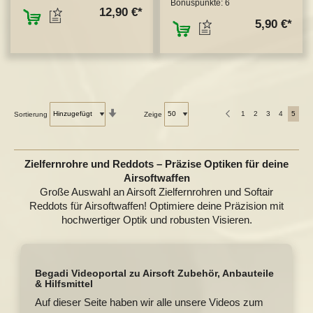
Bonuspunkte:
6
ZUM MERKZETTEL HINZUFÜGEN
12,90 €
ZUM MERKZETTEL
5,90 €
In
Zurück
1
2
3
4
5
Sortierung
Zeige
aufsteigender
Reihenfolge
Zielfernrohre und Reddots – Präzise Optiken für deine
Airsoftwaffen
Große Auswahl an Airsoft Zielfernrohren und Softair
Reddots für Airsoftwaffen! Optimiere deine Präzision mit
hochwertiger Optik und robusten Visieren.
Begadi Videoportal zu Airsoft Zubehör, Anbauteile
& Hilfsmittel
Auf dieser Seite haben wir alle unsere Videos zum